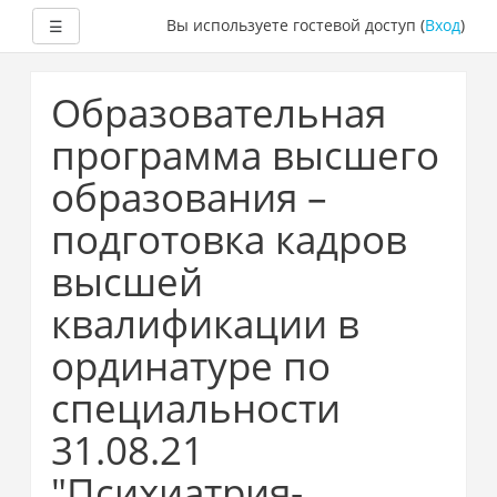
Развернуть
Вы используете гостевой доступ (
Вход
)
☰
Перейти
к
Образовательная
основному
содержанию
программа высшего
образования –
подготовка кадров
высшей
квалификации в
ординатуре по
специальности
31.08.21
"Психиатрия-