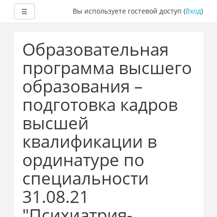
Развернуть
Вы используете гостевой доступ (
Вход
)
☰
Перейти
к
Образовательная
основному
содержанию
программа высшего
образования –
подготовка кадров
высшей
квалификации в
ординатуре по
специальности
31.08.21
"Психиатрия-