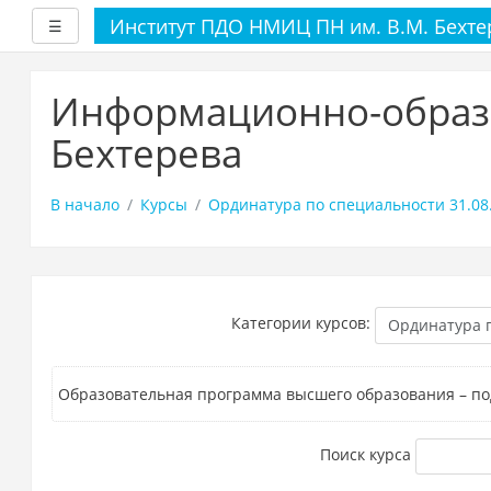
Институт ПДО НМИЦ ПН им. В.М. Бехте
Развернуть
☰
Перейти
к
Информационно-образо
основному
содержанию
Бехтерева
В начало
Курсы
Ординатура по специальности 31.08
Категории курсов:
Образовательная программа высшего образования – по
Поиск курса