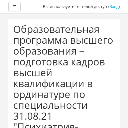
Развернуть
Вы используете гостевой доступ (
Вход
)
☰
Перейти
к
Образовательная
основному
содержанию
программа высшего
образования –
подготовка кадров
высшей
квалификации в
ординатуре по
специальности
31.08.21
"Психиатрия-