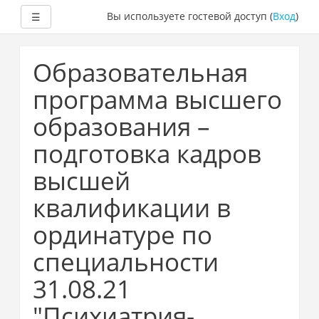
Развернуть
Вы используете гостевой доступ (
Вход
)
☰
Перейти
к
Образовательная
основному
содержанию
программа высшего
образования –
подготовка кадров
высшей
квалификации в
ординатуре по
специальности
31.08.21
"Психиатрия-